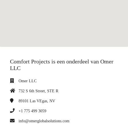
Comfort Projects is een onderdeel van Omer
LLC
Omer LLC
732 S 6th Street, STE R
89101
Las VEgas, NV
+1 775 499 3059
info@omerglobalsolutions.com